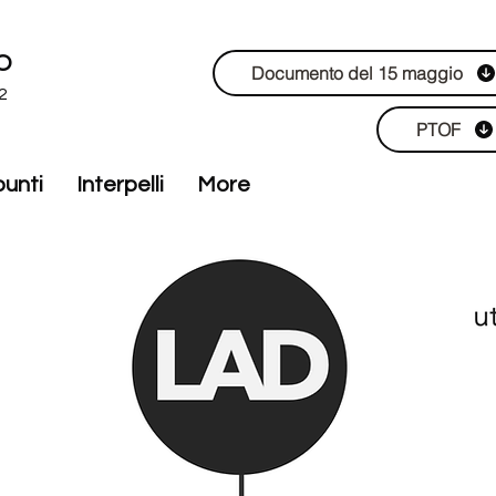
O
Documento del 15 maggio
2
PTOF
punti
Interpelli
More